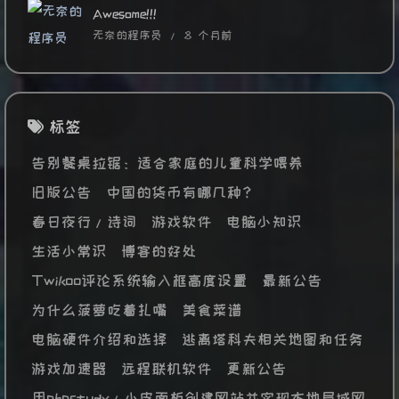
Awesome!!!
无奈的程序员 /
8 个月前
标签
告别餐桌拉锯：适合家庭的儿童科学喂养
旧版公告
中国的货币有哪几种？
春日夜行/诗词
游戏软件
电脑小知识
生活小常识
博客的好处
Twikoo评论系统输入框高度设置
最新公告
为什么菠萝吃着扎嘴
美食菜谱
电脑硬件介绍和选择
逃离塔科夫相关地图和任务
游戏加速器
远程联机软件
更新公告
用phpstudy/小皮面板创建网站并实现本地局域网