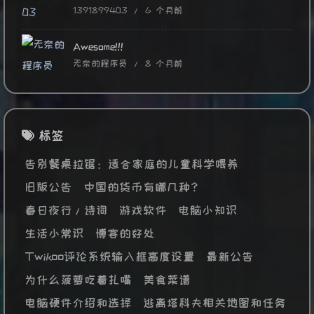
1391899403 /
6 个月前
Awesome!!!
无奈的程序员 /
8 个月前
标签
告别餐桌拉锯：适合家庭的儿童科学喂养
旧版公告
中国的货币有哪几种？
春日夜行/诗词
游戏软件
电脑小知识
生活小常识
博客的好处
Twikoo评论系统输入框高度设置
最新公告
为什么菠萝吃着扎嘴
美食菜谱
电脑硬件介绍和选择
逃离塔科夫相关地图和任务