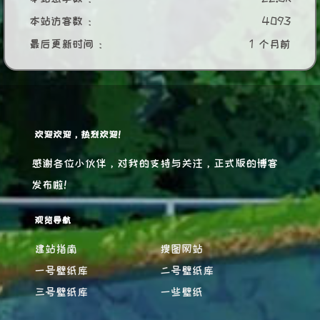
本站访客数 :
4093
最后更新时间 :
1 个月前
欢迎欢迎，热烈欢迎！
感谢各位小伙伴，对我的支持与关注，正式版的博客
发布啦！
观览导航
建站指南
搜图网站
一号壁纸库
二号壁纸库
三号壁纸库
一些壁纸