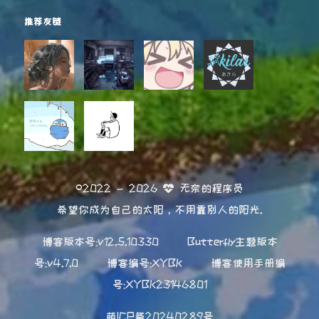
推荐友链
©2022 - 2026
无奈的程序员
希望你成为自己的太阳，不用靠别人的阳光.
博客版本号:v12.5.10330
Butterfly主题版本
号:v4.7.0
博客编号:XYBK
博客使用手册编
号:XYBK23146801
萌ICP备20240289号