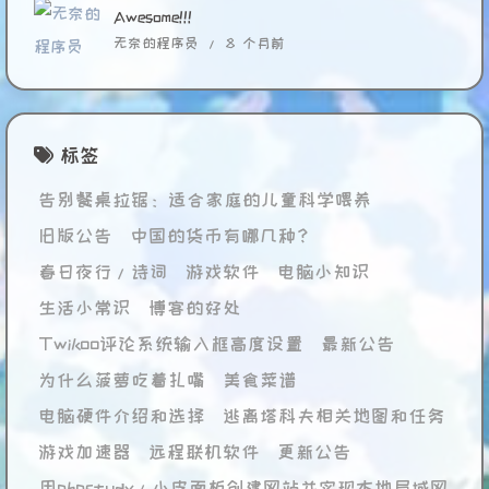
Awesome!!!
无奈的程序员 /
8 个月前
标签
告别餐桌拉锯：适合家庭的儿童科学喂养
旧版公告
中国的货币有哪几种？
春日夜行/诗词
游戏软件
电脑小知识
生活小常识
博客的好处
Twikoo评论系统输入框高度设置
最新公告
为什么菠萝吃着扎嘴
美食菜谱
电脑硬件介绍和选择
逃离塔科夫相关地图和任务
游戏加速器
远程联机软件
更新公告
用phpstudy/小皮面板创建网站并实现本地局域网