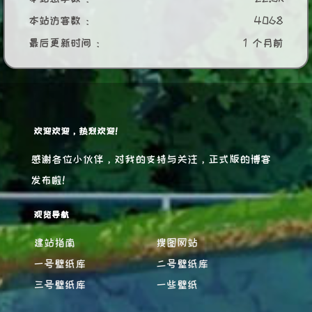
本站访客数 :
4068
最后更新时间 :
1 个月前
欢迎欢迎，热烈欢迎！
感谢各位小伙伴，对我的支持与关注，正式版的博客
发布啦！
观览导航
建站指南
搜图网站
一号壁纸库
二号壁纸库
三号壁纸库
一些壁纸