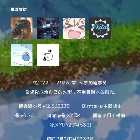
推荐友链
©2022 - 2026
无奈的程序员
希望你成为自己的太阳，不用靠别人的阳光.
博客版本号:v12.5.10330
Butterfly主题版本
号:v4.7.0
博客编号:XYBK
博客使用手册编
号:XYBK23146801
萌ICP备20240289号