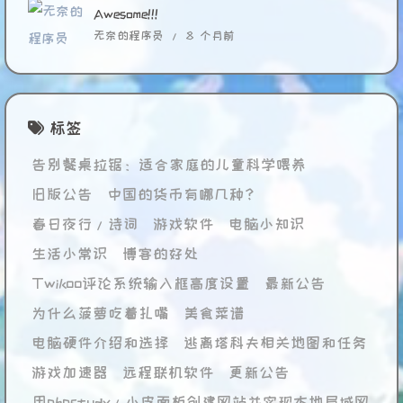
Awesome!!!
无奈的程序员 /
8 个月前
标签
告别餐桌拉锯：适合家庭的儿童科学喂养
旧版公告
中国的货币有哪几种？
春日夜行/诗词
游戏软件
电脑小知识
生活小常识
博客的好处
Twikoo评论系统输入框高度设置
最新公告
为什么菠萝吃着扎嘴
美食菜谱
电脑硬件介绍和选择
逃离塔科夫相关地图和任务
游戏加速器
远程联机软件
更新公告
用phpstudy/小皮面板创建网站并实现本地局域网