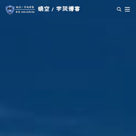
晓空/宇风博客