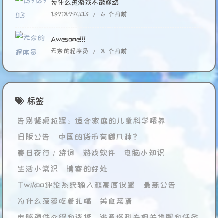
为什么进游戏不能移动
1391899403 /
6 个月前
Awesome!!!
无奈的程序员 /
8 个月前
标签
告别餐桌拉锯：适合家庭的儿童科学喂养
旧版公告
中国的货币有哪几种？
春日夜行/诗词
游戏软件
电脑小知识
生活小常识
博客的好处
Twikoo评论系统输入框高度设置
最新公告
为什么菠萝吃着扎嘴
美食菜谱
电脑硬件介绍和选择
逃离塔科夫相关地图和任务