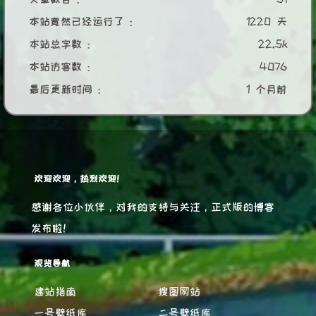
本站竟然已经运行了 :
1220 天
本站总字数 :
22.5k
本站访客数 :
4076
最后更新时间 :
1 个月前
欢迎欢迎，热烈欢迎！
感谢各位小伙伴，对我的支持与关注，正式版的博客
发布啦！
观览导航
建站指南
搜图网站
一号壁纸库
二号壁纸库