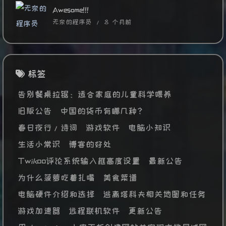
Awesome!!!
无奈的程序员 /
8 个月前
标签
告别餐桌拉锯：适合家庭的儿童科学喂养
旧版公告
中国的货币有哪几种？
春日夜行/诗词
游戏软件
电脑小知识
生活小常识
博客的好处
Twikoo评论系统输入框高度设置
最新公告
为什么菠萝吃着扎嘴
美食菜谱
电脑硬件介绍和选择
逃离塔科夫相关地图和任务
游戏加速器
远程联机软件
更新公告