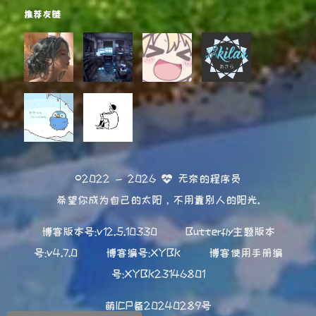
推荐友链
©2022 - 2026
无奈的程序员
希望你成为自己的太阳，不用靠别人的阳光.
博客版本号:v12.5.10330
Butterfly主题版本
号:v4.7.0
博客编号:XYBK
博客使用手册编
号:XYBK23146801
萌ICP备20240289号