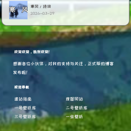
寒风/诗词
2026-03-29
欢迎欢迎，热烈欢迎！
感谢各位小伙伴，对我的支持与关注，正式版的博客
发布啦！
观览导航
建站指南
搜图网站
一号壁纸库
二号壁纸库
三号壁纸库
一些壁纸